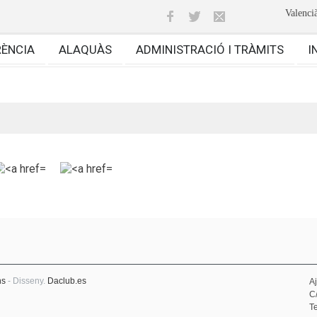
Valenci
RÈNCIA
ALAQUÀS
ADMINISTRACIÓ I TRÀMITS
I
ns
- Disseny.
Daclub.es
A
C
Te