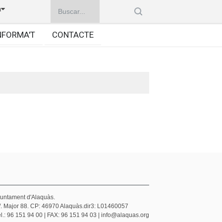
à
NFORMA'T
CONTACTE
juntament d'Alaquàs.
/. Major 88. CP: 46970 Alaquàs.dir3: L01460057
l.: 96 151 94 00 | FAX: 96 151 94 03 | info@alaquas.org