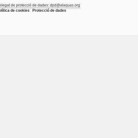
elegat de protecció de dades: dpd@alaquas.org
olítica de cookies
.
Protecció de dades