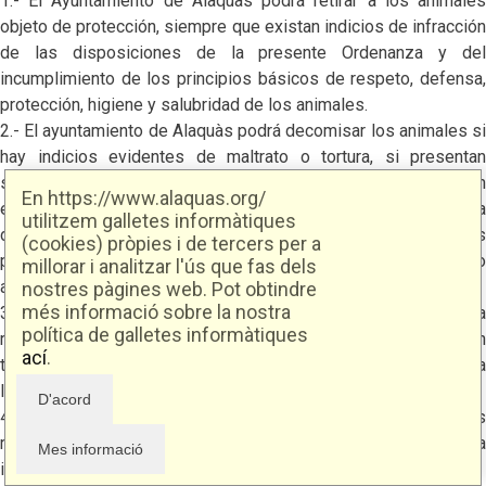
1.- El Ayuntamiento de Alaquàs podrá retirar a los animales
objeto de protección, siempre que existan indicios de infracción
de las disposiciones de la presente Ordenanza y del
incumplimiento de los principios básicos de respeto, defensa,
protección, higiene y salubridad de los animales.
2.- El ayuntamiento de Alaquàs podrá decomisar los animales si
hay indicios evidentes de maltrato o tortura, si presentan
síntomas de agresión física o desnutrición o si se encuentran
En https://www.alaquas.org/
en instalaciones indebidas, así como si se hubiera
utilitzem galletes informàtiques
diagnosticado que padecen enfermedades transmisibles a las
(cookies) pròpies i de tercers per a
personas, sea para someterlos a un tratamiento curativo
millorar i analitzar l'ús que fas dels
adecuado o para sacrificarlos si fuera necesario.
nostres pàgines web. Pot obtindre
més informació sobre la nostra
3.- El decomiso tendrá un carácter preventivo hasta la
política de galletes informàtiques
resolución del expediente sancionador correspondiente, que en
ací
.
todo caso ha de determinar el destino final que hay que dar a
los animales.
4.- Los gastos ocasionados por el comiso y las actuaciones
relacionadas con este son a cuenta de responsable de la
infracción.