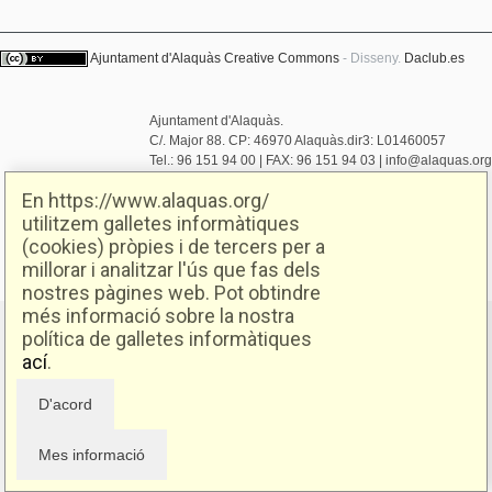
Ajuntament d'Alaquàs
Creative Commons
- Disseny.
Daclub.es
Ajuntament d'Alaquàs.
C/. Major 88. CP: 46970 Alaquàs.dir3: L01460057
Tel.: 96 151 94 00 | FAX: 96 151 94 03 | info@alaquas.org
Delegat de protecció de dades: dpd@alaquas.org
En https://www.alaquas.org/
Política de cookies
.
Protecció de dades
utilitzem galletes informàtiques
(cookies) pròpies i de tercers per a
millorar i analitzar l'ús que fas dels
nostres pàgines web. Pot obtindre
més informació sobre la nostra
política de galletes informàtiques
ací
.