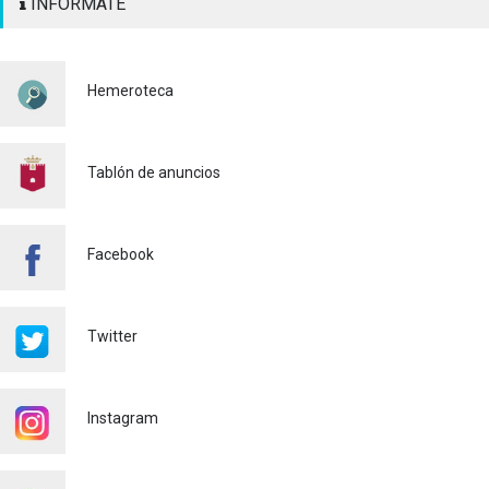
INFÓRMATE
SEÑALIZACIÓN
HORIZONTAL Y VERTICAL
PARA REFORZAR LA
SEGURIDAD VIARIA
Hemeroteca
Policía
29/07/2026
CONTINUAMOS ACTUANDO
PARA CONTROLAR LA
Tablón de anuncios
PRESENCIA DE MOSQUITOS
EN ALAQUÀS
Salud pública
24/07/2026
Facebook
FINALIZA CON ÉXITO EL
CURSO DE MONITOR/A DE
TIEMPO LIBRE REALIZADO
Twitter
EN ALAQUÀS
Juventud
24/07/2026
Instagram
'L'ESCOLA D'ESTIU', EN EL
CENTRO DE DIA!
Educación
23/07/2026