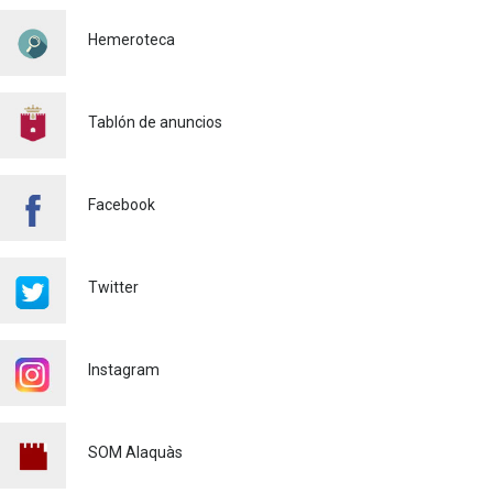
SEGURIDAD VIARIA
Hemeroteca
Policía
29/07/2026
CONTINUAMOS ACTUANDO
PARA CONTROLAR LA
Tablón de anuncios
PRESENCIA DE MOSQUITOS
EN ALAQUÀS
Salud pública
24/07/2026
Facebook
FINALIZA CON ÉXITO EL
CURSO DE MONITOR/A DE
TIEMPO LIBRE REALIZADO
Twitter
EN ALAQUÀS
Juventud
24/07/2026
Instagram
'L'ESCOLA D'ESTIU', EN EL
CENTRO DE DIA!
Educación
23/07/2026
SOM Alaquàs
INFORMACIÓN IMPORTANTE