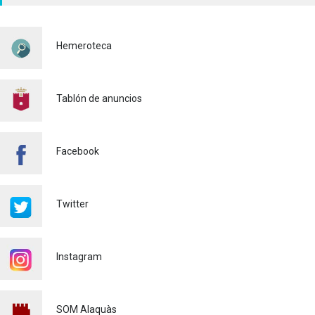
HORIZONTAL Y VERTICAL
PARA REFORZAR LA
SEGURIDAD VIARIA
Hemeroteca
Policía
29/07/2026
CONTINUAMOS ACTUANDO
PARA CONTROLAR LA
Tablón de anuncios
PRESENCIA DE MOSQUITOS
EN ALAQUÀS
Salud pública
24/07/2026
Facebook
FINALIZA CON ÉXITO EL
CURSO DE MONITOR/A DE
TIEMPO LIBRE REALIZADO
Twitter
EN ALAQUÀS
Juventud
24/07/2026
Instagram
'L'ESCOLA D'ESTIU', EN EL
CENTRO DE DIA!
Educación
23/07/2026
SOM Alaquàs