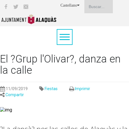
Castellano
El ?Grup l'Olivar?, danza en
la calle
11/09/2019
Fiestas
Imprimir
Compartir
?La dansà? por las calles de Alaquàs y la