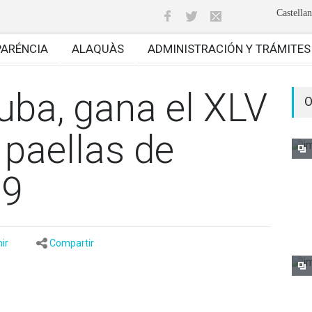
Castella
PARÉNCIA
ALAQUÀS
ADMINISTRACIÓN Y TRÁMITES
uba, gana el XLV
O
paellas de
19
ir
Compartir