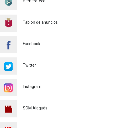
Hemeroteca
Policía
29/07/2026
CONTINUAMOS ACTUANDO
PARA CONTROLAR LA
Tablón de anuncios
PRESENCIA DE MOSQUITOS
EN ALAQUÀS
Salud pública
24/07/2026
Facebook
FINALIZA CON ÉXITO EL
CURSO DE MONITOR/A DE
TIEMPO LIBRE REALIZADO
Twitter
EN ALAQUÀS
Juventud
24/07/2026
Instagram
'L'ESCOLA D'ESTIU', EN EL
CENTRO DE DIA!
Educación
23/07/2026
SOM Alaquàs
INFORMACIÓN IMPORTANTE
PARA PERSONAS
USUARIAS DE PATINETES