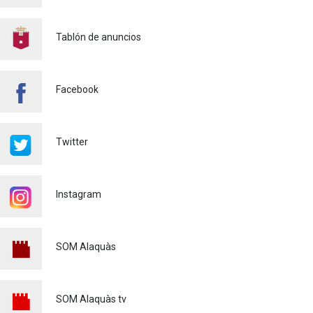
CONTINUAMOS ACTUANDO
PARA CONTROLAR LA
Tablón de anuncios
PRESENCIA DE MOSQUITOS
EN ALAQUÀS
Salud pública
24/07/2026
Facebook
FINALIZA CON ÉXITO EL
CURSO DE MONITOR/A DE
TIEMPO LIBRE REALIZADO
Twitter
EN ALAQUÀS
Juventud
24/07/2026
Instagram
'L'ESCOLA D'ESTIU', EN EL
CENTRO DE DIA!
Educación
23/07/2026
SOM Alaquàs
INFORMACIÓN IMPORTANTE
PARA PERSONAS
USUARIAS DE PATINETES
SOM Alaquàs tv
ELÉCTRICOS (VMP)