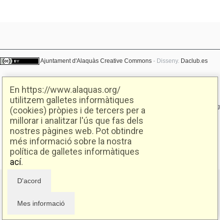
Ajuntament d'Alaquàs
Creative Commons
- Disseny.
Daclub.es
En https://www.alaquas.org/
Ajuntament d'Alaquàs.
C/. Major 88. CP: 46970 Alaquàs.dir3: L01460057
utilitzem galletes informàtiques
Tel.: 96 151 94 00 | FAX: 96 151 94 03 | info@alaquas.org
(cookies) pròpies i de tercers per a
millorar i analitzar l'ús que fas dels
Delegat de protecció de dades: dpd@alaquas.org
nostres pàgines web. Pot obtindre
Política de cookies
.
Protecció de dades
més informació sobre la nostra
política de galletes informàtiques
ací
.