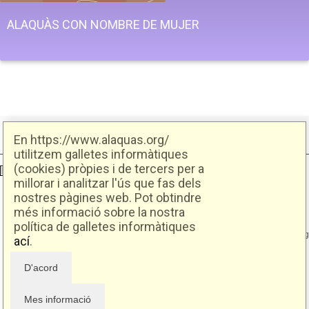
ALAQUÀS CON NOMBRE DE MUJER
En https://www.alaquas.org/
utilitzem galletes informàtiques
(cookies) pròpies i de tercers per a
Ajuntament d'Alaquàs
Creative Commons
- Disseny.
Daclub.es
millorar i analitzar l'ús que fas dels
nostres pàgines web. Pot obtindre
Ajuntament d'Alaquàs.
més informació sobre la nostra
C/. Major 88. CP: 46970 Alaquàs.dir3: L01460057
política de galletes informàtiques
Tel.: 96 151 94 00 | FAX: 96 151 94 03 | info@alaquas.org
ací
.
Delegat de protecció de dades: dpd@alaquas.org
Política de cookies
.
Protecció de dades