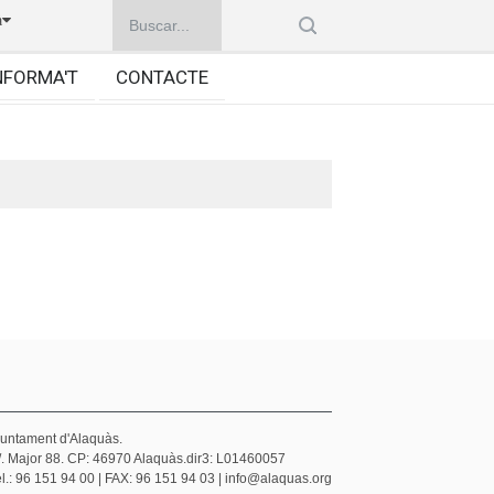
à
NFORMA'T
CONTACTE
juntament d'Alaquàs.
/. Major 88. CP: 46970 Alaquàs.dir3: L01460057
l.: 96 151 94 00 | FAX: 96 151 94 03 | info@alaquas.org