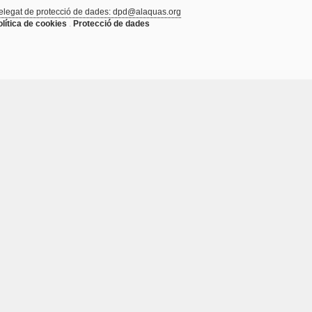
elegat de protecció de dades: dpd@alaquas.org
olítica de cookies
.
Protecció de dades