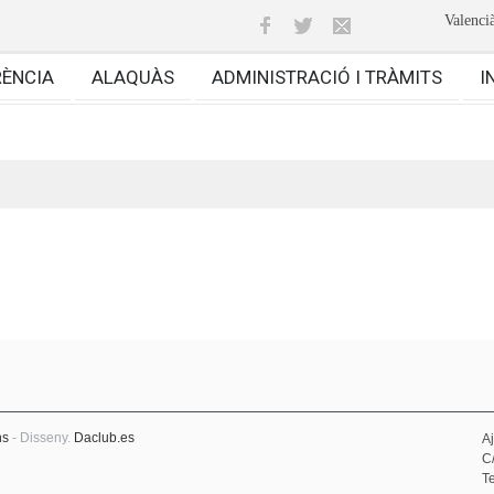
Valenci
RÈNCIA
ALAQUÀS
ADMINISTRACIÓ I TRÀMITS
I
ns
- Disseny.
Daclub.es
A
C
Te