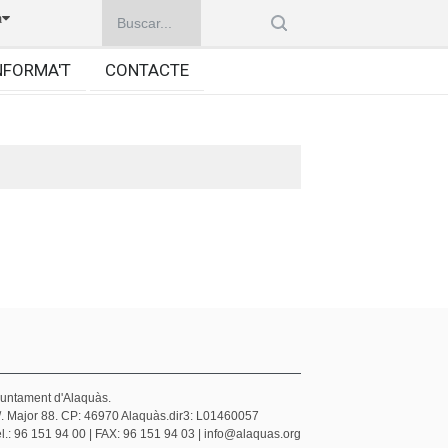
à
NFORMA'T
CONTACTE
juntament d'Alaquàs.
/. Major 88. CP: 46970 Alaquàs.dir3: L01460057
l.: 96 151 94 00 | FAX: 96 151 94 03 | info@alaquas.org