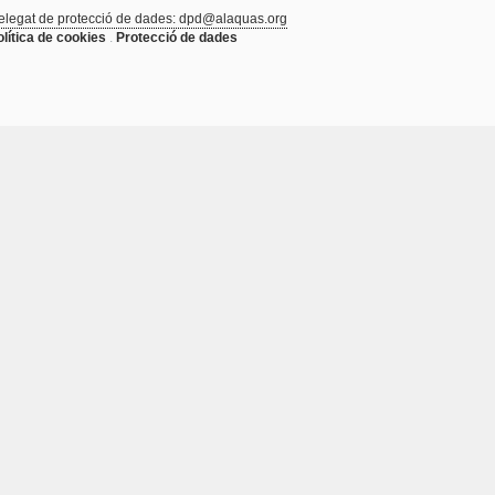
elegat de protecció de dades: dpd@alaquas.org
olítica de cookies
.
Protecció de dades