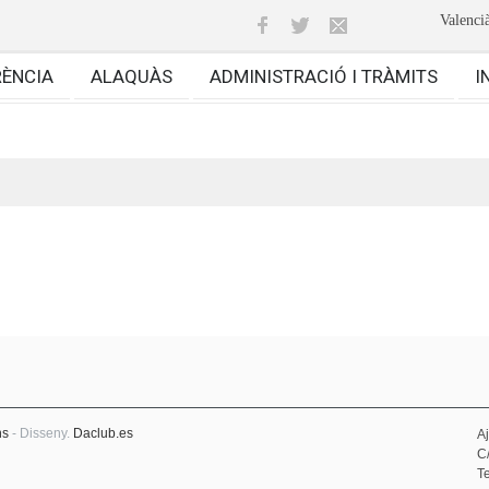
Valenci
RÈNCIA
ALAQUÀS
ADMINISTRACIÓ I TRÀMITS
I
ns
- Disseny.
Daclub.es
A
C
Te