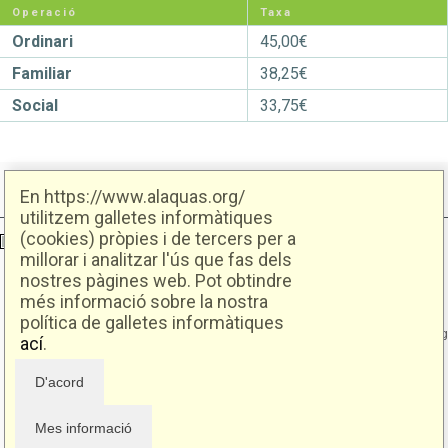
Operació
Taxa
Ordinari
45,00€
Familiar
38,25€
Social
33,75€
En https://www.alaquas.org/
utilitzem galletes informàtiques
(cookies) pròpies i de tercers per a
Ajuntament d'Alaquàs
Creative Commons
- Disseny.
Daclub.es
millorar i analitzar l'ús que fas dels
nostres pàgines web. Pot obtindre
Ajuntament d'Alaquàs.
més informació sobre la nostra
C/. Major 88. CP: 46970 Alaquàs.dir3: L01460057
política de galletes informàtiques
Tel.: 96 151 94 00 | FAX: 96 151 94 03 | info@alaquas.org
ací
.
Delegat de protecció de dades: dpd@alaquas.org
Política de cookies
.
Protecció de dades