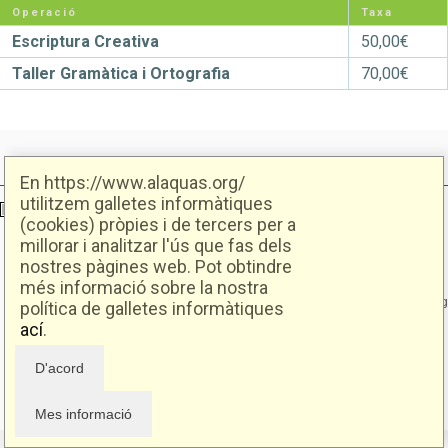
Operació
Taxa
Escriptura Creativa
50,00€
Taller Gramàtica i Ortografia
70,00€
En https://www.alaquas.org/
utilitzem galletes informàtiques
Ajuntament d'Alaquàs
Creative Commons
- Disseny.
Daclub.es
(cookies) pròpies i de tercers per a
millorar i analitzar l'ús que fas dels
nostres pàgines web. Pot obtindre
Ajuntament d'Alaquàs.
C/. Major 88. CP: 46970 Alaquàs.dir3: L01460057
més informació sobre la nostra
Tel.: 96 151 94 00 | FAX: 96 151 94 03 | info@alaquas.org
política de galletes informàtiques
ací
.
Delegat de protecció de dades: dpd@alaquas.org
Política de cookies
.
Protecció de dades