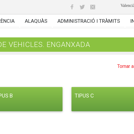
Valenci
RÈNCIA
ALAQUÀS
ADMINISTRACIÓ I TRÀMITS
I
DE VEHICLES. ENGANXADA
Tornar a 
PUS B
TIPUS C