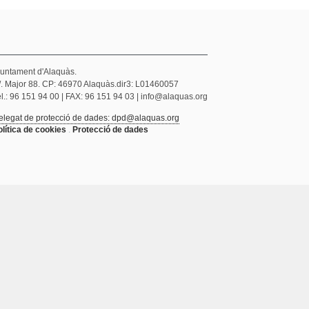
juntament d'Alaquàs.
/. Major 88. CP: 46970 Alaquàs.dir3: L01460057
l.: 96 151 94 00 | FAX: 96 151 94 03 | info@alaquas.org
elegat de protecció de dades: dpd@alaquas.org
olítica de cookies
.
Protecció de dades