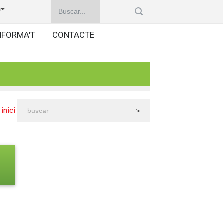
à
NFORMA'T
CONTACTE
inici