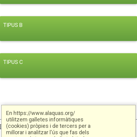
TIPUS B
TIPUS C
En https://www.alaquas.org/
utilitzem galletes informàtiques
(cookies) pròpies i de tercers per a
Ajuntament d'Alaquàs
Creative Commons
- Disseny.
Daclub.es
millorar i analitzar l'ús que fas dels