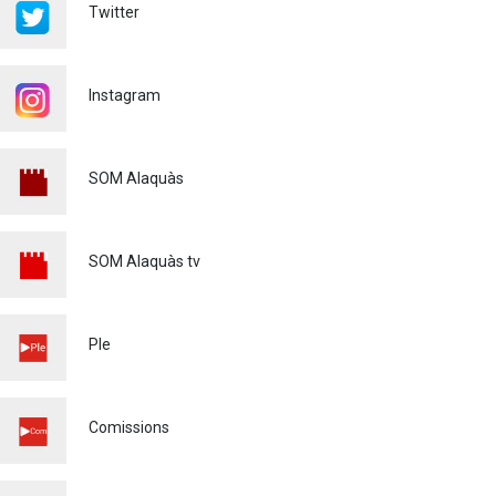
Twitter
Renovacions Activitats
esportives 2026-2027
22/07/2026
Instagram
Voluntariat Punts Violeta
Festes Majors Alaquàs 2026
SOM Alaquàs
Igualtat
16/06/2026
XXXVIé CERTAMEN DE
POEMES - MARE DE DÉU DE
SOM Alaquàs tv
L'OLIVAR - 2026
Cultura
28/04/2026
Ple
MATRICULACIÓ CURS
ESCOLAR 26/27
Educació
03/03/2026
Comissions