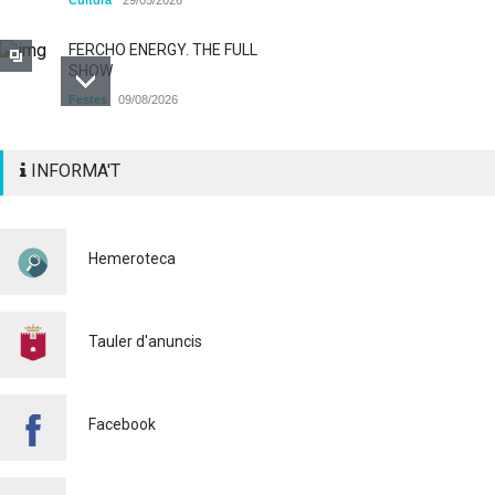
FERCHO ENERGY. THE FULL
SHOW
Festes
09/08/2026
Alaquàs obri el termini
INFORMA'T
d'INSCRIPCIÓ per a
participar als diferents actes
pirotècnics de les Festes
Majors 2026
Hemeroteca
Cultura
03/08/2026
BASES 50é CONCURS DE
PAELLES 2026
Tauler d'anuncis
Cultura
28/07/2026
Bo Cultural Jove 2026: 400
Facebook
euros per a gaudir de la
cultura
23/07/2026