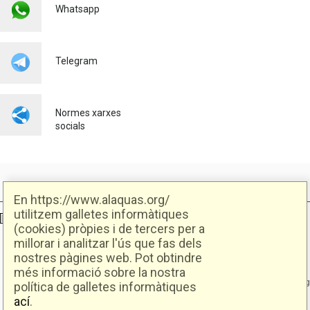
Whatsapp
Telegram
Normes xarxes
socials
En https://www.alaquas.org/
utilitzem galletes informàtiques
Ajuntament d'Alaquàs
Creative Commons
- Disseny.
Daclub.es
(cookies) pròpies i de tercers per a
millorar i analitzar l'ús que fas dels
nostres pàgines web. Pot obtindre
Ajuntament d'Alaquàs.
C/. Major 88. CP: 46970 Alaquàs.dir3: L01460057
més informació sobre la nostra
Tel.: 96 151 94 00 | FAX: 96 151 94 03 | info@alaquas.org
política de galletes informàtiques
ací
.
Delegat de protecció de dades: dpd@alaquas.org