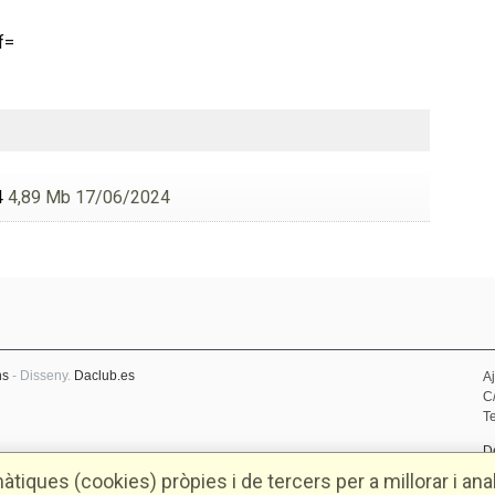
4
4,89 Mb 17/06/2024
ns
- Disseny.
Daclub.es
A
C
Te
D
P
tiques (cookies) pròpies i de tercers per a millorar i anal