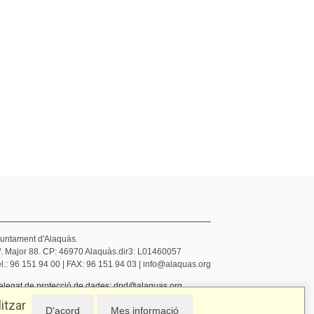
juntament d'Alaquàs.
/. Major 88. CP: 46970 Alaquàs.dir3: L01460057
l.: 96 151 94 00 | FAX: 96 151 94 03 | info@alaquas.org
elegat de protecció de dades: dpd@alaquas.org
olítica de cookies
.
Protecció de dades
itzar