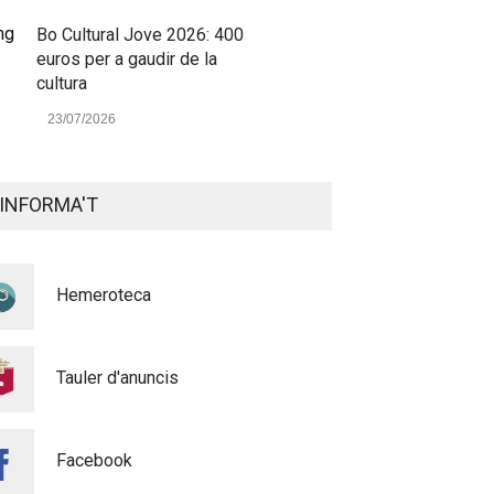
Bo Cultural Jove 2026: 400
euros per a gaudir de la
cultura
23/07/2026
Renovacions Activitats
esportives 2026-2027
INFORMA'T
22/07/2026
Voluntariat Punts Violeta
Hemeroteca
Festes Majors Alaquàs 2026
Igualtat
16/06/2026
Tauler d'anuncis
XXXVIé CERTAMEN DE
POEMES - MARE DE DÉU DE
L'OLIVAR - 2026
Facebook
Cultura
28/04/2026