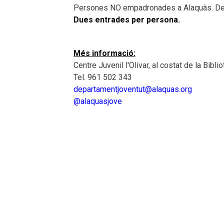
Persones NO empadronades a Alaquàs. Des 
Dues entrades per persona.
Més informació:
Centre Juvenil l'Olivar, al costat de la Bibl
Tel. 961 502 343
departamentjoventut@alaquas.org
@
alaquasjove