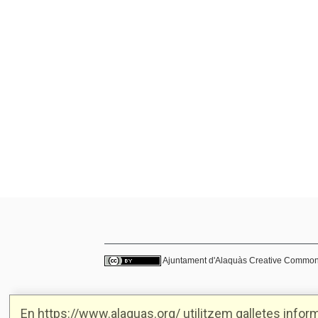
Ajuntament d'Alaquàs
Creative Commo
En https://www.alaquas.org/ utilitzem galletes informà