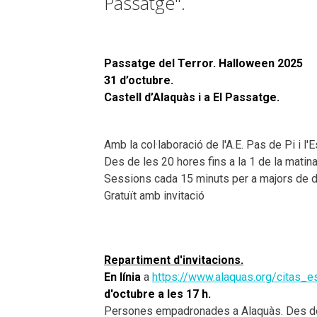
Passatge".
Passatge del Terror. Halloween 2025
31 d’octubre.
Castell d’Alaquàs i a El Passatge.
Amb la col·laboració de l'A.E. Pas de Pi i l
Des de les 20 hores fins a la 1 de la matin
Sessions cada 15 minuts per a majors de 
Gratuït amb invitació
Repartiment d'invitacions.
En línia
a
https://www.alaquas.org/citas_
d'octubre a les 17 h.
Persones empadronades a Alaquàs. Des del