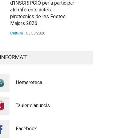
d'INSCRIPCIÓ per a participar
als diferents actes
pirotècnics de les Festes
Majors 2026
Cultura
03/08/2026
BASES 50é CONCURS DE
PAELLES 2026
INFORMA'T
Cultura
28/07/2026
Bo Cultural Jove 2026: 400
Hemeroteca
euros per a gaudir de la
cultura
23/07/2026
Tauler d'anuncis
Renovacions Activitats
esportives 2026-2027
Facebook
22/07/2026