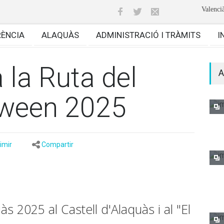
Valenci
RÈNCIA
ALAQUÀS
ADMINISTRACIÓ I TRÀMITS
I
 la Ruta del
A
loween 2025
imir
Compartir
às 2025 al Castell d'Alaquàs i al "El