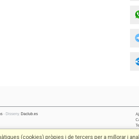
ns
- Disseny.
Daclub.es
A
C
Te
D
tiques (cookies) pròpies i de tercers per a millorar i anal