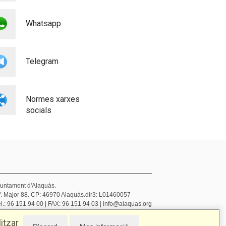
SERVEIS URBANS
Medi ambient
Whatsapp
Telegram
Normes xarxes
socials
juntament d'Alaquàs.
/. Major 88. CP: 46970 Alaquàs.dir3: L01460057
l.: 96 151 94 00 | FAX: 96 151 94 03 | info@alaquas.org
elegat de protecció de dades: dpd@alaquas.org
itzar