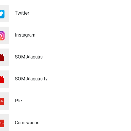
Voluntariat Punts Violeta
Twitter
Festes Majors Alaquàs 2026
Igualtat
16/06/2026
Instagram
XXXVIé CERTAMEN DE
POEMES - MARE DE DÉU DE
L'OLIVAR - 2026
SOM Alaquàs
Cultura
28/04/2026
MATRICULACIÓ CURS
SOM Alaquàs tv
ESCOLAR 26/27
Educació
03/03/2026
Ple
ALAQUÀS ADQUIREIX
QUATRE NOUS VEHICLES
ELÈCTRICS I UN CARRETÓ
Comissions
ELEVADOR PER ALS