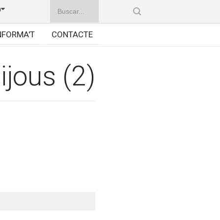
à
NFORMA'T
CONTACTE
ijous (2)