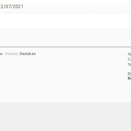
22/07/2021
ns
- Disseny.
Daclub.es
A
C
Te
D
P