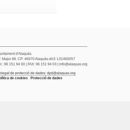
juntament d'Alaquàs.
/. Major 88. CP: 46970 Alaquàs.dir3: L01460057
l.: 96 151 94 00 | FAX: 96 151 94 03 | info@alaquas.org
elegat de protecció de dades: dpd@alaquas.org
olítica de cookies
.
Protecció de dades