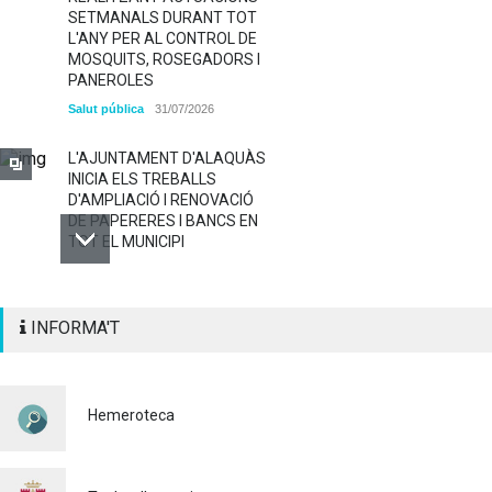
SETMANALS DURANT TOT
L'ANY PER AL CONTROL DE
MOSQUITS, ROSEGADORS I
PANEROLES
Salut pública
31/07/2026
L'AJUNTAMENT D'ALAQUÀS
INICIA ELS TREBALLS
D'AMPLIACIÓ I RENOVACIÓ
DE PAPERERES I BANCS EN
TOT EL MUNICIPI
ALAQUÀS RENOVA LA
INFORMA'T
SENYALITZACIÓ
HORITZONTAL I VERTICAL
PER TAL DE REFORÇAR LA
SEGURETAT VIÀRIA
Hemeroteca
Policia
29/07/2026
CONTINUEM ACTUANT PER
A CONTROLAR LA