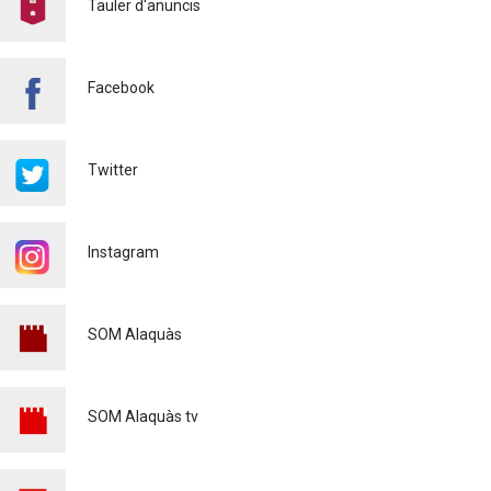
Tauler d'anuncis
PRESÈNCIA DE MOSQUITS
A ALAQUÀS
Salut pública
24/07/2026
Facebook
FINALITZA AMB ÈXIT EL
CURS DE MONITOR/A DE
TEMPS LLIURE REALITZAT
Twitter
A ALAQUÀS
Joventut
24/07/2026
Instagram
L'ESCOLA D'ESTIU, AL
CENTRE DE DÍA!
Educació
23/07/2026
SOM Alaquàs
INFORMACIÓ IMPORTANT
PER A PERSONES
USUÀRIES DE PATINETS
SOM Alaquàs tv
ELÈCTRICS (VMP)
Policia
23/07/2026