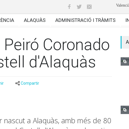
Valenci
RÈNCIA
ALAQUÀS
ADMINISTRACIÓ I TRÀMITS
I
e Peiró Coronado
A
stell d'Alaquàs
ir
Compartir
or nascut a Alaquàs, amb més de 80