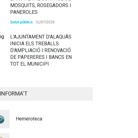
MOSQUITS, ROSEGADORS I
PANEROLES
Salut pública
31/07/2026
L'AJUNTAMENT D'ALAQUÀS
INICIA ELS TREBALLS
D'AMPLIACIÓ I RENOVACIÓ
DE PAPERERES I BANCS EN
TOT EL MUNICIPI
ALAQUÀS RENOVA LA
SENYALITZACIÓ
INFORMA'T
HORITZONTAL I VERTICAL
PER TAL DE REFORÇAR LA
SEGURETAT VIÀRIA
Hemeroteca
Policia
29/07/2026
CONTINUEM ACTUANT PER