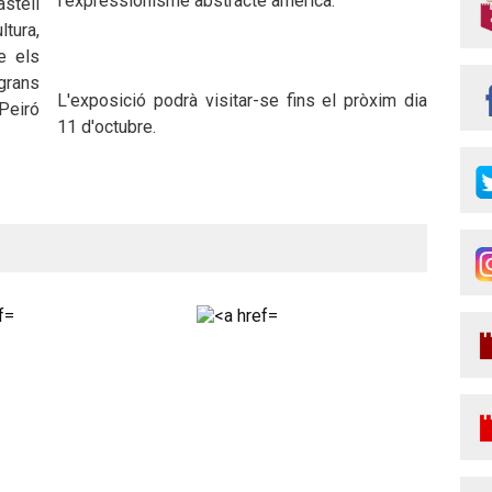
l'expressionisme abstracte americà.
stell
ltura,
re els
grans
L'exposició podrà visitar-se fins el pròxim dia
Peiró
11 d'octubre.