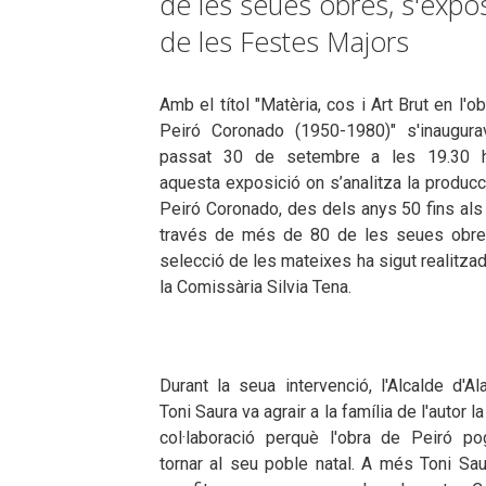
de les seues obres, s'expo
de les Festes Majors
Amb el títol "Matèria, cos i Art Brut en l'o
Peiró Coronado (1950-1980)" s'inaugura
passat 30 de setembre a les 19.30 
aquesta exposició on s’analitza la produc
Peiró Coronado, des dels anys 50 fins als
través de més de 80 de les seues obre
selecció de les mateixes ha sigut realitza
la Comissària Silvia Tena.
Durant la seua intervenció, l'Alcalde d'A
Toni Saura va agrair a la família de l'autor l
col·laboració perquè l'obra de Peiró po
tornar al seu poble natal. A més Toni Sau