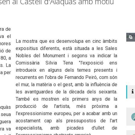
sen al Castell d'Alaquàs amb motiu
bra de
va el
La mostra que es desenvolupa en cinc àmbits
hores
expositius diferents, està situada a les Sales
ció de
Nobles del Monument i segons va indicar la
 80, a
Comissària Silvia Tena "l'exposició ens
s. La
introdueix en alguns dels temes presents i
da per
recurrents en l'obra de Fernando Peiró, com són
el mur, la matèria o el gest, amb la influència de
les avantguardes de la dècada dels seixanta.
També es mostren els primers anys de la
producció de l'artista, més pròxima a
laquàs
l'expressionisme europeu, per a acabar amb un
a seua
acostament cap als pressupostos de l'art
guera
especialista, amb picades d'ullet de
ra va