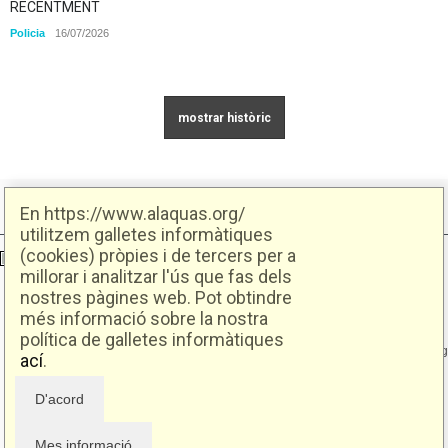
RECENTMENT
Policia
16/07/2026
En https://www.alaquas.org/
utilitzem galletes informàtiques
(cookies) pròpies i de tercers per a
Ajuntament d'Alaquàs
Creative Commons
- Disseny.
Daclub.es
millorar i analitzar l'ús que fas dels
nostres pàgines web. Pot obtindre
Ajuntament d'Alaquàs.
més informació sobre la nostra
C/. Major 88. CP: 46970 Alaquàs.dir3: L01460057
política de galletes informàtiques
Tel.: 96 151 94 00 | FAX: 96 151 94 03 | info@alaquas.org
ací
.
Delegat de protecció de dades: dpd@alaquas.org
Política de cookies
.
Protecció de dades