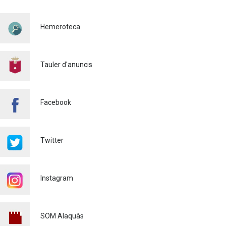
PER TAL DE REFORÇAR LA
SEGURETAT VIÀRIA
Hemeroteca
Policia
29/07/2026
CONTINUEM ACTUANT PER
A CONTROLAR LA
Tauler d'anuncis
PRESÈNCIA DE MOSQUITS
A ALAQUÀS
Salut pública
24/07/2026
Facebook
FINALITZA AMB ÈXIT EL
CURS DE MONITOR/A DE
TEMPS LLIURE REALITZAT
Twitter
A ALAQUÀS
Joventut
24/07/2026
Instagram
L'ESCOLA D'ESTIU, AL
CENTRE DE DÍA!
Educació
23/07/2026
SOM Alaquàs
INFORMACIÓ IMPORTANT