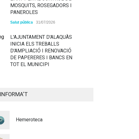
MOSQUITS, ROSEGADORS I
PANEROLES
Salut pública
31/07/2026
L'AJUNTAMENT D'ALAQUÀS
INICIA ELS TREBALLS
D'AMPLIACIÓ I RENOVACIÓ
DE PAPERERES I BANCS EN
TOT EL MUNICIPI
ALAQUÀS RENOVA LA
SENYALITZACIÓ
INFORMA'T
HORITZONTAL I VERTICAL
PER TAL DE REFORÇAR LA
SEGURETAT VIÀRIA
Hemeroteca
Policia
29/07/2026
CONTINUEM ACTUANT PER