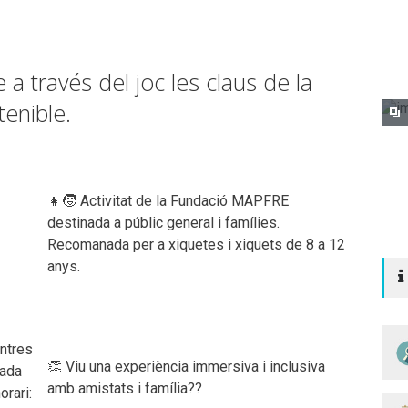
 a través del joc les claus de la
tenible.
👧🧒 Activitat de la Fundació MAPFRE
destinada a públic general i famílies.
Recomanada per a xiquetes i xiquets de 8 a 12
anys.
entres
👏 Viu una experiència immersiva i inclusiva
rada
amb amistats i família??
orari: