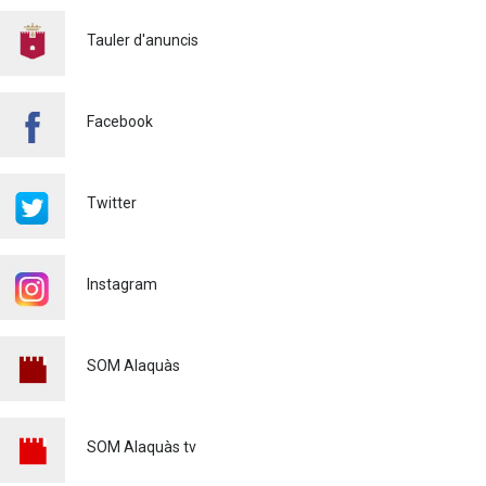
CONTINUEM ACTUANT PER
A CONTROLAR LA
Tauler d'anuncis
PRESÈNCIA DE MOSQUITS
A ALAQUÀS
Salut pública
24/07/2026
Facebook
FINALITZA AMB ÈXIT EL
CURS DE MONITOR/A DE
TEMPS LLIURE REALITZAT
Twitter
A ALAQUÀS
Joventut
24/07/2026
Instagram
L'ESCOLA D'ESTIU, AL
CENTRE DE DÍA!
Educació
23/07/2026
SOM Alaquàs
INFORMACIÓ IMPORTANT
PER A PERSONES
USUÀRIES DE PATINETS
SOM Alaquàs tv
ELÈCTRICS (VMP)
Policia
23/07/2026