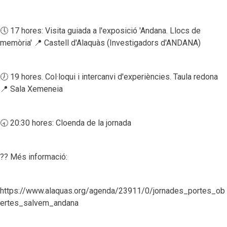
🕔 17 hores: Visita guiada a l'exposició 'Andana. Llocs de
memòria' 📍 Castell d'Alaquàs (Investigadors d'ANDANA)
🕖 19 hores. Col·loqui i intercanvi d'experiències. Taula redona
📍 Sala Xemeneia
🕣 20:30 hores: Cloenda de la jornada
?? Més informació:
https://www.alaquas.org/agenda/23911/0/jornades_portes_ob
ertes_salvem_andana