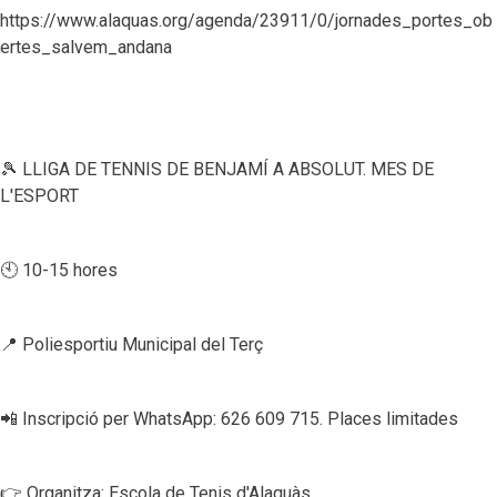
https://www.alaquas.org/agenda/23911/0/jornades_portes_ob
ertes_salvem_andana
🎾 LLIGA DE TENNIS DE BENJAMÍ A ABSOLUT. MES DE
L'ESPORT
🕙 10-15 hores
📍 Poliesportiu Municipal del Terç
📲 Inscripció per WhatsApp: 626 609 715. Places limitades
👉 Organitza: Escola de Tenis d'Alaquàs