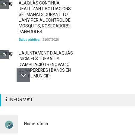
ALAQUÀS CONTINUA
REALITZANT ACTUACIONS
SETMANALS DURANT TOT
L'ANY PER AL CONTROL DE
MOSQUITS, ROSEGADORS I
PANEROLES
Salut pública
31/07/2026
L'AJUNTAMENT D'ALAQUÀS
INICIA ELS TREBALLS
D'AMPLIACIÓ I RENOVACIÓ
DE PAPERERES I BANCS EN
TOT EL MUNICIPI
ALAQUÀS RENOVA LA
INFORMA'T
SENYALITZACIÓ
HORITZONTAL I VERTICAL
PER TAL DE REFORÇAR LA
SEGURETAT VIÀRIA
Hemeroteca
Policia
29/07/2026