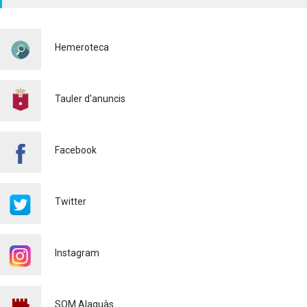
HORITZONTAL I VERTICAL
PER TAL DE REFORÇAR LA
SEGURETAT VIÀRIA
Hemeroteca
Policia
29/07/2026
CONTINUEM ACTUANT PER
A CONTROLAR LA
Tauler d'anuncis
PRESÈNCIA DE MOSQUITS
A ALAQUÀS
Salut pública
24/07/2026
Facebook
FINALITZA AMB ÈXIT EL
CURS DE MONITOR/A DE
TEMPS LLIURE REALITZAT
Twitter
A ALAQUÀS
Joventut
24/07/2026
Instagram
L'ESCOLA D'ESTIU, AL
CENTRE DE DÍA!
Educació
23/07/2026
SOM Alaquàs