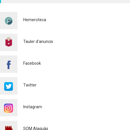
HORITZONTAL I VERTICAL
PER TAL DE REFORÇAR LA
SEGURETAT VIÀRIA
Hemeroteca
Policia
29/07/2026
CONTINUEM ACTUANT PER
A CONTROLAR LA
Tauler d'anuncis
PRESÈNCIA DE MOSQUITS
A ALAQUÀS
Salut pública
24/07/2026
Facebook
FINALITZA AMB ÈXIT EL
CURS DE MONITOR/A DE
TEMPS LLIURE REALITZAT
Twitter
A ALAQUÀS
Joventut
24/07/2026
Instagram
L'ESCOLA D'ESTIU, AL
CENTRE DE DÍA!
Educació
23/07/2026
SOM Alaquàs