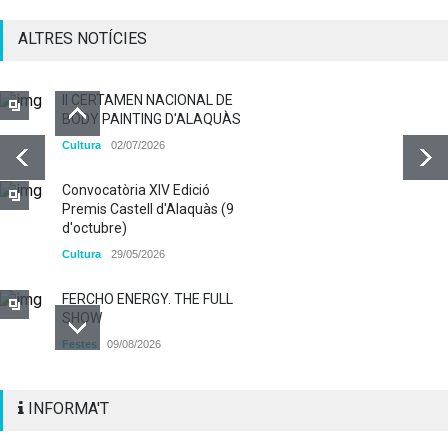
ALTRES NOTÍCIES
II CERTAMEN NACIONAL DE
BODY PAINTING D'ALAQUÀS
Cultura
02/07/2026
Convocatòria XIV Edició
Premis Castell d'Alaquàs (9
d'octubre)
Cultura
29/05/2026
FERCHO ENERGY. THE FULL
SHOW
Festes
09/08/2026
Alaquàs obri el termini
INFORMA'T
d'INSCRIPCIÓ per a
participar als diferents actes
pirotècnics de les Festes