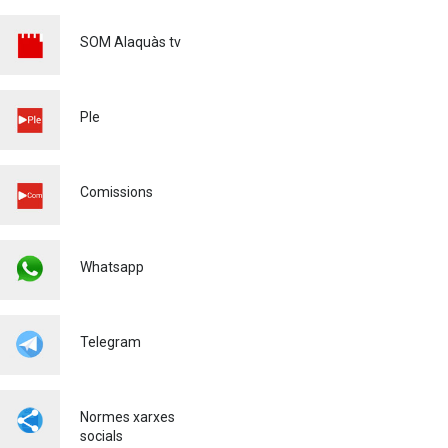
XXXVIé CERTAMEN DE
POEMES - MARE DE DÉU DE
SOM Alaquàs tv
L'OLIVAR - 2026
Cultura
28/04/2026
Ple
MATRICULACIÓ CURS
ESCOLAR 26/27
Educació
03/03/2026
Comissions
Whatsapp
Telegram
Normes xarxes
socials