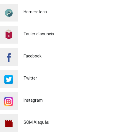
Majors 2026
Hemeroteca
Cultura
03/08/2026
BASES 50é CONCURS DE
PAELLES 2026
Tauler d'anuncis
Cultura
28/07/2026
Bo Cultural Jove 2026: 400
Facebook
euros per a gaudir de la
cultura
23/07/2026
Twitter
Renovacions Activitats
esportives 2026-2027
22/07/2026
Instagram
Voluntariat Punts Violeta
Festes Majors Alaquàs 2026
SOM Alaquàs
Igualtat
16/06/2026