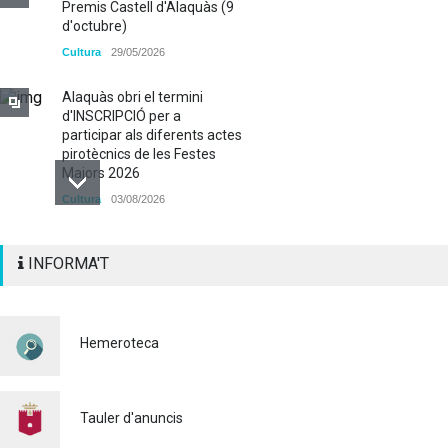
Premis Castell d'Alaquàs (9
d'octubre)
Cultura
29/05/2026
Alaquàs obri el termini
d'INSCRIPCIÓ per a
participar als diferents actes
pirotècnics de les Festes
Majors 2026
Cultura
03/08/2026
BASES 50é CONCURS DE
INFORMA'T
PAELLES 2026
Cultura
28/07/2026
Bo Cultural Jove 2026: 400
Hemeroteca
euros per a gaudir de la
cultura
23/07/2026
Tauler d'anuncis
Renovacions Activitats