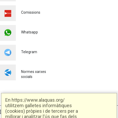
SERVEIS URBANS
Medi ambient
Comissions
Whatsapp
Telegram
Normes xarxes
socials
En https://www.alaquas.org/
utilitzem galletes informàtiques
(cookies) pròpies i de tercers per a
Ajuntament d'Alaquàs
Creative Commons
- Disseny.
Daclub.es
millorar i analitzar l'ús que fas dels