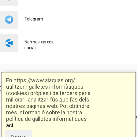
Telegram
Normes xarxes
socials
En https://www.alaquas.org/
utilitzem galletes informàtiques
Ajuntament d'Alaquàs
Creative Commons
- Disseny.
Daclub.es
(cookies) pròpies i de tercers per a
millorar i analitzar l'ús que fas dels
nostres pàgines web. Pot obtindre
Ajuntament d'Alaquàs.
més informació sobre la nostra
C/. Major 88. CP: 46970 Alaquàs.dir3: L01460057
Tel.: 96 151 94 00 | FAX: 96 151 94 03 | info@alaquas.org
política de galletes informàtiques
ací
.
Delegat de protecció de dades: dpd@alaquas.org
Política de cookies
.
Protecció de dades