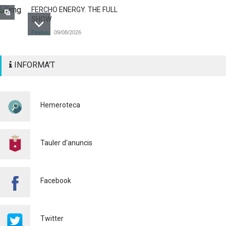
FERCHO ENERGY. THE FULL
SHOW
Festes
09/08/2026
Alaquàs obri el termini
INFORMA'T
d'INSCRIPCIÓ per a
participar als diferents actes
pirotècnics de les Festes
Majors 2026
Hemeroteca
Cultura
03/08/2026
BASES 50é CONCURS DE
PAELLES 2026
Tauler d'anuncis
Cultura
28/07/2026
Bo Cultural Jove 2026: 400
Facebook
euros per a gaudir de la
cultura
23/07/2026
Twitter