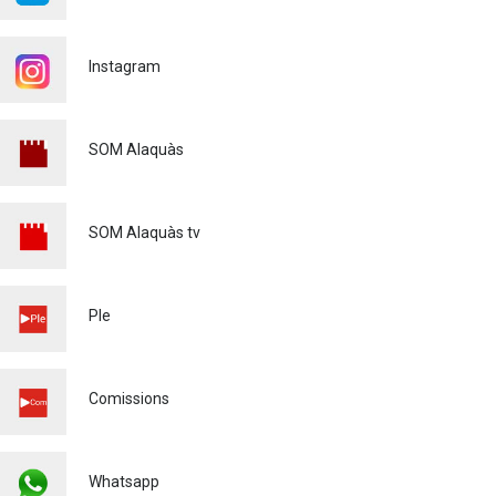
Renovacions Activitats
esportives 2026-2027
22/07/2026
Instagram
Voluntariat Punts Violeta
Festes Majors Alaquàs 2026
SOM Alaquàs
Igualtat
16/06/2026
XXXVIé CERTAMEN DE
POEMES - MARE DE DÉU DE
SOM Alaquàs tv
L'OLIVAR - 2026
Cultura
28/04/2026
Ple
MATRICULACIÓ CURS
ESCOLAR 26/27
Educació
03/03/2026
Comissions
Whatsapp