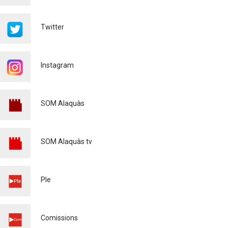
FINALITZA AMB ÈXIT EL
CURS DE MONITOR/A DE
TEMPS LLIURE REALITZAT
Twitter
A ALAQUÀS
Joventut
24/07/2026
Instagram
L'ESCOLA D'ESTIU, AL
CENTRE DE DÍA!
Educació
23/07/2026
SOM Alaquàs
INFORMACIÓ IMPORTANT
PER A PERSONES
USUÀRIES DE PATINETS
SOM Alaquàs tv
ELÈCTRICS (VMP)
Policia
23/07/2026
L'ALCALDE D'ALAQUÀS
Ple
VISITA LES OBRES DE
REURBANITZACIÓ
INTEGRAL DEL CARRER LES
PALMERES
Comissions