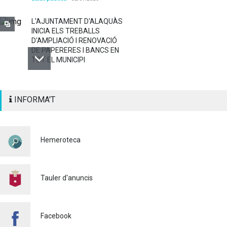
L'AJUNTAMENT D'ALAQUÀS
INICIA ELS TREBALLS
D'AMPLIACIÓ I RENOVACIÓ
DE PAPERERES I BANCS EN
TOT EL MUNICIPI
ALAQUÀS RENOVA LA
INFORMA'T
SENYALITZACIÓ
HORITZONTAL I VERTICAL
PER TAL DE REFORÇAR LA
SEGURETAT VIÀRIA
Hemeroteca
Policia
29/07/2026
CONTINUEM ACTUANT PER
A CONTROLAR LA
Tauler d'anuncis
PRESÈNCIA DE MOSQUITS
A ALAQUÀS
Salut pública
24/07/2026
Facebook