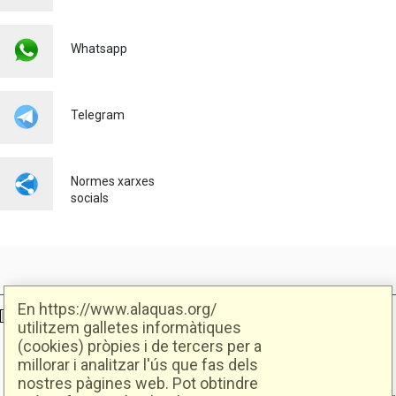
Urbanisme
23/07/2026
L'AJUNTAMENT D'ALAQUÀS
Whatsapp
IMPULSA L'OCUPACIÓ
LOCAL AMB NOVES
OPORTUNITATS LABORALS
JUNT AMB SEUR
Telegram
Ocupació
23/07/2026
Normes xarxes
socials
En https://www.alaquas.org/
Ajuntament d'Alaquàs
Creative Commons
- Disseny.
Daclub.es
utilitzem galletes informàtiques
(cookies) pròpies i de tercers per a
millorar i analitzar l'ús que fas dels
Ajuntament d'Alaquàs.
nostres pàgines web. Pot obtindre
C/. Major 88. CP: 46970 Alaquàs.dir3: L01460057