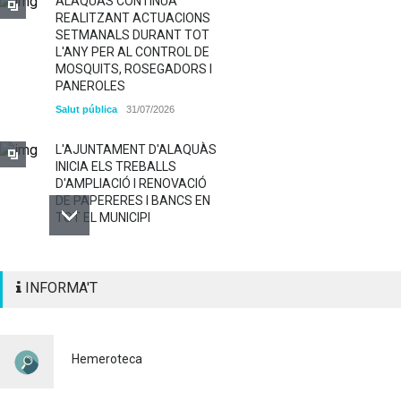
ALAQUÀS CONTINUA
REALITZANT ACTUACIONS
SETMANALS DURANT TOT
L'ANY PER AL CONTROL DE
MOSQUITS, ROSEGADORS I
PANEROLES
Salut pública
31/07/2026
L'AJUNTAMENT D'ALAQUÀS
INICIA ELS TREBALLS
D'AMPLIACIÓ I RENOVACIÓ
DE PAPERERES I BANCS EN
TOT EL MUNICIPI
ALAQUÀS RENOVA LA
INFORMA'T
SENYALITZACIÓ
HORITZONTAL I VERTICAL
PER TAL DE REFORÇAR LA
SEGURETAT VIÀRIA
Hemeroteca
Policia
29/07/2026