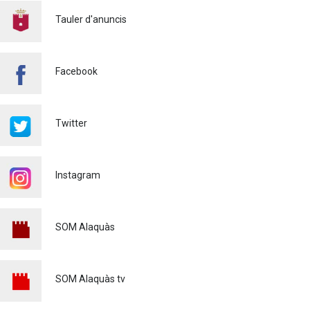
CONTINUEM ACTUANT PER
A CONTROLAR LA
Tauler d'anuncis
PRESÈNCIA DE MOSQUITS
A ALAQUÀS
Salut pública
24/07/2026
Facebook
FINALITZA AMB ÈXIT EL
CURS DE MONITOR/A DE
TEMPS LLIURE REALITZAT
Twitter
A ALAQUÀS
Joventut
24/07/2026
Instagram
L'ESCOLA D'ESTIU, AL
CENTRE DE DÍA!
Educació
23/07/2026
SOM Alaquàs
INFORMACIÓ IMPORTANT
PER A PERSONES
USUÀRIES DE PATINETS
SOM Alaquàs tv
ELÈCTRICS (VMP)
Policia
23/07/2026