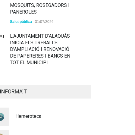
MOSQUITS, ROSEGADORS I
PANEROLES
Salut pública
31/07/2026
L'AJUNTAMENT D'ALAQUÀS
INICIA ELS TREBALLS
D'AMPLIACIÓ I RENOVACIÓ
DE PAPERERES I BANCS EN
TOT EL MUNICIPI
ALAQUÀS RENOVA LA
SENYALITZACIÓ
INFORMA'T
HORITZONTAL I VERTICAL
PER TAL DE REFORÇAR LA
SEGURETAT VIÀRIA
Hemeroteca
Policia
29/07/2026
CONTINUEM ACTUANT PER