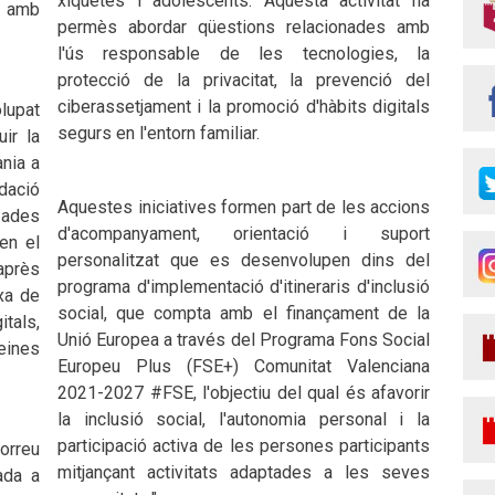
xiquetes i adolescents. Aquesta activitat ha
 amb
permès abordar qüestions relacionades amb
l'ús responsable de les tecnologies, la
protecció de la privacitat, la prevenció del
ciberassetjament i la promoció d'hàbits digitals
lupat
segurs en l'entorn familiar.
uir la
ania a
ndació
Aquestes iniciatives formen part de les accions
ades
d'acompanyament, orientació i suport
en el
personalitzat que es desenvolupen dins del
après
programa d'implementació d'itineraris d'inclusió
xa de
social, que compta amb el finançament de la
tals,
Unió Europea a través del Programa Fons Social
 eines
Europeu Plus (FSE+) Comunitat Valenciana
2021-2027 #FSE, l'objectiu del qual és afavorir
la inclusió social, l'autonomia personal i la
participació activa de les persones participants
correu
mitjançant activitats adaptades a les seves
ada a