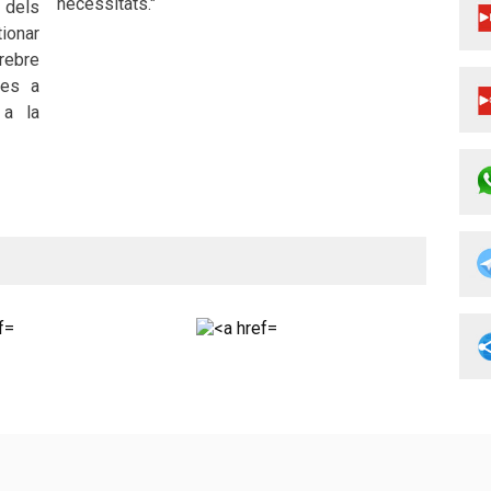
necessitats."
 dels
tionar
rebre
nes a
 a la