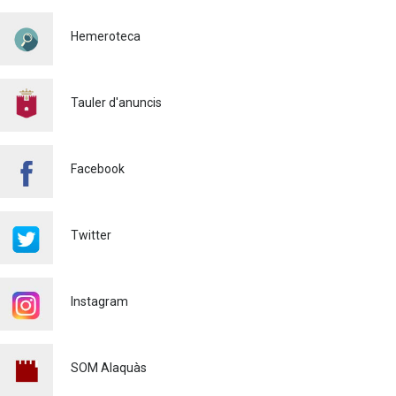
SEGURETAT VIÀRIA
Hemeroteca
Policia
29/07/2026
CONTINUEM ACTUANT PER
A CONTROLAR LA
Tauler d'anuncis
PRESÈNCIA DE MOSQUITS
A ALAQUÀS
Salut pública
24/07/2026
Facebook
FINALITZA AMB ÈXIT EL
CURS DE MONITOR/A DE
TEMPS LLIURE REALITZAT
Twitter
A ALAQUÀS
Joventut
24/07/2026
Instagram
L'ESCOLA D'ESTIU, AL
CENTRE DE DÍA!
Educació
23/07/2026
SOM Alaquàs
INFORMACIÓ IMPORTANT