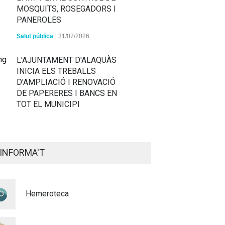
MOSQUITS, ROSEGADORS I
PANEROLES
Salut pública
31/07/2026
L'AJUNTAMENT D'ALAQUÀS
INICIA ELS TREBALLS
D'AMPLIACIÓ I RENOVACIÓ
DE PAPERERES I BANCS EN
TOT EL MUNICIPI
ALAQUÀS RENOVA LA
SENYALITZACIÓ
INFORMA'T
HORITZONTAL I VERTICAL
PER TAL DE REFORÇAR LA
SEGURETAT VIÀRIA
Hemeroteca
Policia
29/07/2026
CONTINUEM ACTUANT PER