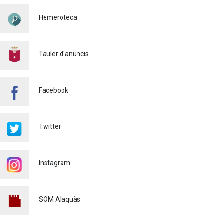
SEGURETAT VIÀRIA
Hemeroteca
Policia
29/07/2026
CONTINUEM ACTUANT PER
A CONTROLAR LA
Tauler d'anuncis
PRESÈNCIA DE MOSQUITS
A ALAQUÀS
Salut pública
24/07/2026
Facebook
FINALITZA AMB ÈXIT EL
CURS DE MONITOR/A DE
TEMPS LLIURE REALITZAT
Twitter
A ALAQUÀS
Joventut
24/07/2026
Instagram
L'ESCOLA D'ESTIU, AL
CENTRE DE DÍA!
Educació
23/07/2026
SOM Alaquàs
INFORMACIÓ IMPORTANT