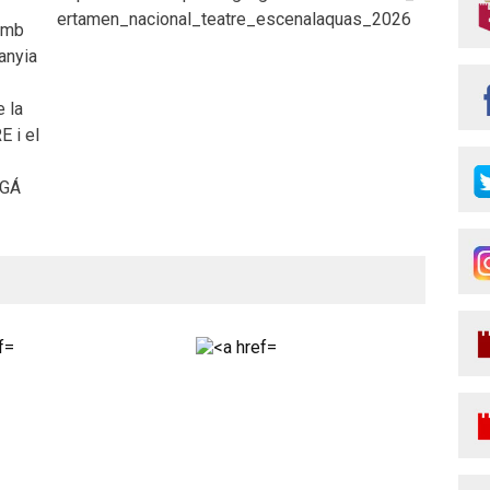
ertamen_nacional_teatre_escenalaquas_2026
 amb
anyia
e la
 i el
UGÁ