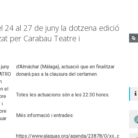
el 24 al 27 de juny la dotzena edició
at per Carabau Teatre i
 juny
d'Almáchar (Málaga), actuació que en finalitzar
EATRO
donarà pas a la clausura del certamen.
n
n el
Totes les actuacions són a les 22:30 hores.
bre
 i
bre
Més informació i entrades:
nuar
https://www.alaquas.org/agenda/23878/0/xii_c