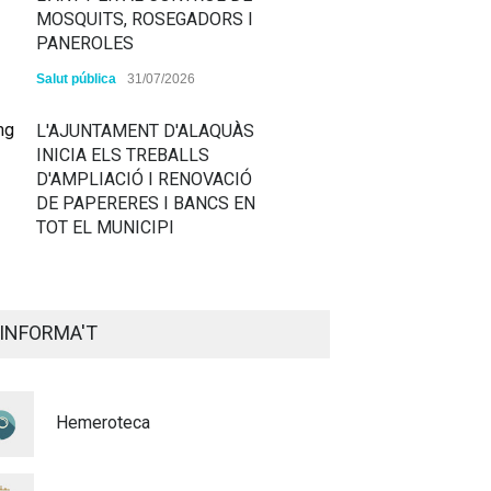
MOSQUITS, ROSEGADORS I
PANEROLES
Salut pública
31/07/2026
L'AJUNTAMENT D'ALAQUÀS
INICIA ELS TREBALLS
D'AMPLIACIÓ I RENOVACIÓ
DE PAPERERES I BANCS EN
TOT EL MUNICIPI
ALAQUÀS RENOVA LA
SENYALITZACIÓ
INFORMA'T
HORITZONTAL I VERTICAL
PER TAL DE REFORÇAR LA
SEGURETAT VIÀRIA
Hemeroteca
Policia
29/07/2026
CONTINUEM ACTUANT PER